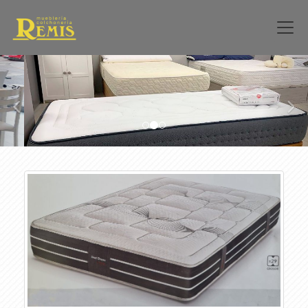
prev
nex