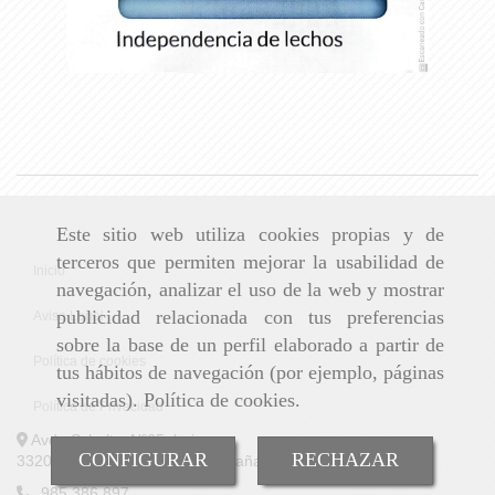
Este sitio web utiliza cookies propias y de
terceros que permiten mejorar la usabilidad de
Inicio
navegación, analizar el uso de la web y mostrar
publicidad relacionada con tus preferencias
Aviso Legal
sobre la base de un perfil elaborado a partir de
Política de cookies
tus hábitos de navegación (por ejemplo, páginas
visitadas).
Política de cookies
.
Política de Privacidad
Avda Schultz, Nº65, bajo
CONFIGURAR
RECHAZAR
33208 GIJÓN (ASTURIAS) España
985 386 897