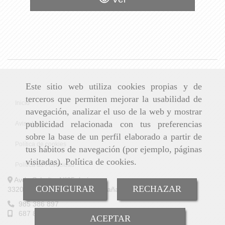
Este sitio web utiliza cookies propias y de
terceros que permiten mejorar la usabilidad de
Inicio
navegación, analizar el uso de la web y mostrar
publicidad relacionada con tus preferencias
Aviso Legal
sobre la base de un perfil elaborado a partir de
Política de cookies
tus hábitos de navegación (por ejemplo, páginas
visitadas).
Política de cookies
.
Política de Privacidad
Avda Schultz, Nº65, bajo
CONFIGURAR
RECHAZAR
33208 GIJÓN (ASTURIAS) España
985 386 897
687 853 894
ACEPTAR