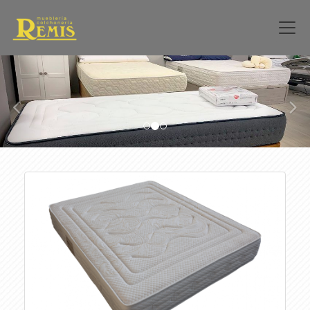
prev
nex