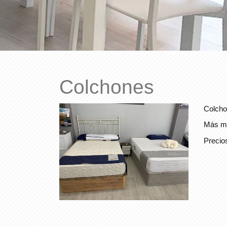
Colchones
Colcho
Más mo
Precio